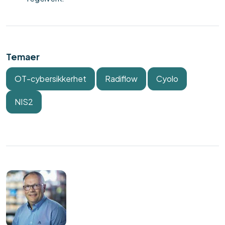
Temaer
OT-cybersikkerhet
Radiflow
Cyolo
NIS2