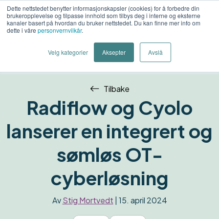
Dette nettstedet benytter informasjonskapsler (cookies) for å forbedre din
brukeropplevelse og tilpasse innhold som tilbys deg i interne og eksterne
Kon
kanaler basert på hvordan du bruker nettstedet. Du kan finne mer info om
dette i våre
personvernvilkår
.
o
Velg kategorier
Aksepter
Avslå
Tilbake
Radiflow og Cyolo
lanserer en integrert og
sømløs OT-
cyberløsning
Av
Stig Mortvedt
| 15. april 2024