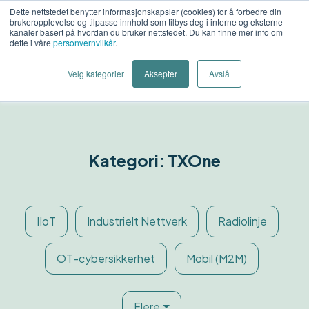
Dette nettstedet benytter informasjonskapsler (cookies) for å forbedre din
brukeropplevelse og tilpasse innhold som tilbys deg i interne og eksterne
Kon
kanaler basert på hvordan du bruker nettstedet. Du kan finne mer info om
dette i våre
personvernvilkår
.
o
Velg kategorier
Aksepter
Avslå
Kategori: TXOne
IIoT
Industrielt Nettverk
Radiolinje
OT-cybersikkerhet
Mobil (M2M)
Flere