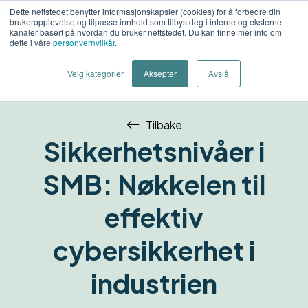
Dette nettstedet benytter informasjonskapsler (cookies) for å forbedre din
brukeropplevelse og tilpasse innhold som tilbys deg i interne og eksterne
Kon
kanaler basert på hvordan du bruker nettstedet. Du kan finne mer info om
dette i våre
personvernvilkår
.
o
Velg kategorier
Aksepter
Avslå
Tilbake
Sikkerhetsnivåer i
SMB: Nøkkelen til
effektiv
cybersikkerhet i
industrien