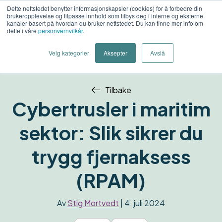
Dette nettstedet benytter informasjonskapsler (cookies) for å forbedre din
brukeropplevelse og tilpasse innhold som tilbys deg i interne og eksterne
Kon
kanaler basert på hvordan du bruker nettstedet. Du kan finne mer info om
dette i våre
personvernvilkår
.
o
Velg kategorier
Aksepter
Avslå
Tilbake
Cybertrusler i maritim
sektor: Slik sikrer du
trygg fjernaksess
(RPAM)
Av
Stig Mortvedt
| 4. juli 2024