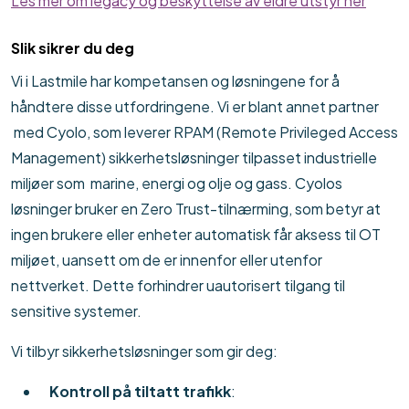
Les mer om legacy og beskyttelse av eldre utstyr her
Slik sikrer du deg
Vi i
Lastmile
har kompetansen og løsningene for å
håndtere disse utfordringene. Vi
er blant annet partner
med
Cyolo
, som leverer
RPAM
(
Remote
Privileged
Access
Management
)
sikkerhetsløsninger tilpasset industrielle
miljøer som marine, energi og olje og gass.
Cyolos
løsninger bruker en Zero Trust-tilnærming, som betyr at
ingen brukere eller enheter automatisk får
aksess til OT
miljøet
, uansett om de er innenfor eller utenfor
nettverket. Dette forhindrer uautorisert tilgang til
sensitive systemer.
Vi tilbyr sikkerhetsløsninger som gir deg:
Kontroll på tiltatt trafikk
: