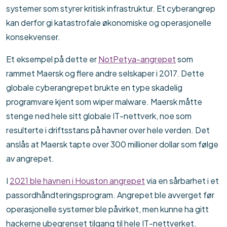
systemer som styrer kritisk infrastruktur. Et cyberangrep
kan derfor gi katastrofale økonomiske og operasjonelle
konsekvenser.
Et eksempel på dette er
NotPetya-angrepet
som
rammet Maersk og flere andre selskaper i 2017. Dette
globale cyberangrepet brukte en type skadelig
programvare kjent som wiper malware. Maersk måtte
stenge ned hele sitt globale IT-nettverk, noe som
resulterte i driftsstans på havner over hele verden. Det
anslås at Maersk tapte over 300 millioner dollar som følge
av angrepet.
I
2021 ble havnen i Houston angrepet
via en sårbarhet i et
passordhåndteringsprogram. Angrepet ble avverget før
operasjonelle systemer ble påvirket, men kunne ha gitt
hackerne ubegrenset tilgang til hele IT-nettverket.